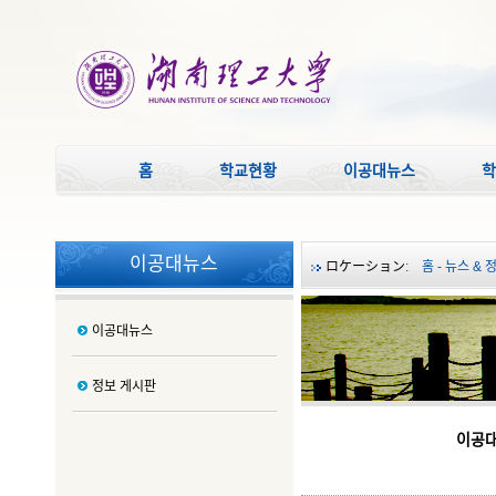
홈
학교현황
이공대뉴스
학
이공대뉴스
ロケーション
:
홈
-
뉴스 & 
이공대뉴스
정보 게시판
이공대